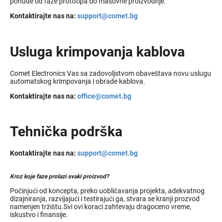
ponude od faze prototipa do masovne proizvodnje.
Kontaktirajte nas na:
support@comet.bg
Usluga krimpovanja kablova
Comet Electronics Vas sa zadovoljstvom obaveštava novu uslugu
automatskog krimpovanja i obrade kablova.
Kontaktirajte nas na:
office@comet.bg
Tehnička podrška
Kontaktirajte nas na:
support@comet.bg
Kroz koje faze prolazi svaki proizvod?
Počinjući od koncepta, preko uobličavanja projekta, adekvatnog
dizajniranja, razvijajući i testirajući ga, stvara se kranji prozvod
namenjen tržištu.Svi ovi koraci zahtevaju dragoceno vreme,
iskustvo i finansije.