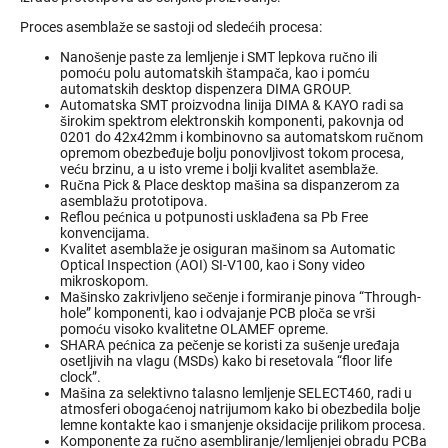
Proces asemblaže se sastoji od sledećih procesa:
Nanošenje paste za lemljenje i SMT lepkova ručno ili
pomoću polu automatskih štampača, kao i pomću
automatskih desktop dispenzera DIMA GROUP.
Automatska SMT proizvodna linija DIMA & KAYO radi sa
širokim spektrom elektronskih komponenti, pakovnja od
0201 do 42x42mm i kombinovno sa automatskom ručnom
opremom obezbeđuje bolju ponovljivost tokom procesa,
veću brzinu, a u isto vreme i bolji kvalitet asemblaže.
Ručna Pick & Place desktop mašina sa dispanzerom za
asemblažu prototipova.
Reflou pećnica u potpunosti usklađena sa Pb Free
konvencijama.
Kvalitet asemblaže je osiguran mašinom sa Automatic
Optical Inspection (AOI) SI-V100, kao i Sony video
mikroskopom.
Mašinsko zakrivljeno sečenje i formiranje pinova “Through-
hole” komponenti, kao i odvajanje PCB ploča se vrši
pomoću visoko kvalitetne OLAMEF opreme.
SHARA pećnica za pečenje se koristi za sušenje uređaja
osetljivih na vlagu (MSDs) kako bi resetovala “floor life
clock”.
Mašina za selektivno talasno lemljenje SELECT460, radi u
atmosferi obogaćenoj natrijumom kako bi obezbedila bolje
lemne kontakte kao i smanjenje oksidacije prilikom procesa.
Komponente za ručno asembliranje/lemljenjei obradu PCBa