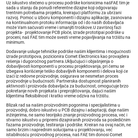
Uz iskustvo stečeno u procesu podrške korisnicima našFAE tim je
sada u stanju da ponudi referentne dizajne koji odgovaraju
trentnim potrebama projekta, kreirajući platformu za ubrzani
razvoj. Pomoć u izboru komponenti i dizajnu aplikacije, zasnovana
na kontinualnom protoku informacija od i do naših dobavljača
može Vam sačuvati vreme i smanjiti troškove.U završnoj fazi
projekta- projektovanje PCB ploče, izrade prototipai podrške u
proceni, naš FAE tim može svesti vreme pojavljivanja na tržištu na
minimum.
Dodavanje usluge tehničke podrške našim klijentima i mogućnosti
izrade prototipova, pozicionira Comet Electronics kao provajdera
rešenja i dugoročnog partnera.Uključujući i objašnjenja o
dobavljivosti komponenti u procesu projektovanja, pri čemu se
izbegava korišćenje teško dobavljivih komponenti i delova koji će
izaći iz redovne proizvodnje, osigurava se nesmetan proces
proizvodnje u budućnsoti. Partnerska dostupnost planiranih
aktivnosti i proizvoda dobavljača za budućnost, omogućuje brzo
pokretanje novih projekata i preprojktovanja, dajući našim
klijentima fleksibilnost i kratko vreme odziva na tržištu.
Blizak rad sa našim proizvodnim pogonima i specijalistima u
proizvodnji, dobro iskustvo u PCB dizajnu i adaptaciji, daje našim
inžinjerima, ne samo teorijsko znanje proizvodnog procesa, već i
stvarno iskustvo u pripremi dizajniranih proizvoda sa posledičnim
fazama proizvodnje, testiranja i podrške. Kreiran na ovaj način, ne
samo brzim i naprednim solucijama u projektovanju, već
istabilnošću proizvodnog procesa, naš FAE tim donosi Comet