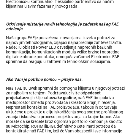
Electronics-u kontinualno i fleksibilno partnerstvo sa našim
klijentima u svim fazama njihovog rada.
Otkrivanje misterije novih tehnologija je zadatak našeg
FAE
odelenja
.
Naša grupaFAEje posvećena inovacijama i uvek u potrazi za
najnovijim tehnologijama, ciljajući najnaprednije zahteve tržišta.
Radeći u oblasti Power LED osvetljenja,naprednih bežičnih
komunikacija, komunikacionih modula velike brzine i napredne
digitalne obrade podataka, omogućavaComet Electronics FAE
spremne da reaguju u zahtevnim tehnološkim solucijama.
Ako Vam je potrbna pomoć
–
pitajte nas
.
Naši FAE su uvek spremni da pomognu klijentu u njegovoj potrazi
za najboljim rešenjem. Podržavajući više od
pedeset
projekata
svojih klijenata
svake godine
, naš FAE tim pokriva
međuprostor između proizvođača i kreatora krajnjih rešenja.
Neprestani kontakti sa FAE proizvođača, takođe ih održavaju
uključene u projekte u cilju iskorišćenja svog snažno profilisanog
znanja i iskustva u procesu projektovanja za krajne kupce. Ako
morate da se krećete kroz ogroman portfolio kompanija kao što
su Microchip, ROHM iliDIGI, definitivno ćete imati potrebu da
kontaktirate naš FAE tim, koji će Vam obezbediti sve informacije