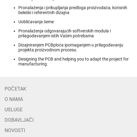
Pronalaženja i prikupljanja predloga proizvođača, korisnih
beleški i referentnih dizajna
Uobličavanja šeme
Pronalaženja odgovarajućih softverskih modula i
prilagođavanjem istih Vašim potrebama
Dizajniranjem PCBploča ipomaganjem u prilagođavanju
projekta proizvodnom procesu.
Designing the PCB and helping you to adapt the project for
manufacturing.
POČETAK
O NAMA
USLUGE
DOBAVLJAČI
NOVOSTI