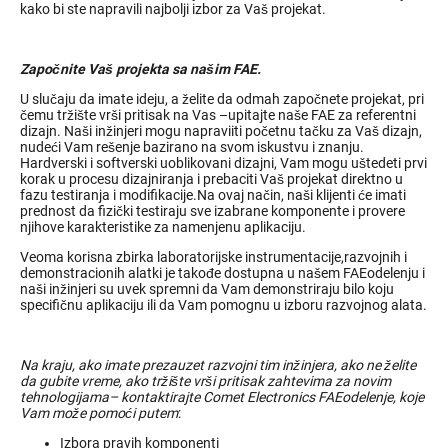
kako bi ste napravili najbolji izbor za Vaš projekat.
Započnite Vaš projekta sa našim
FAE.
U slučaju da imate ideju, a želite da odmah započnete projekat, pri
čemu tržište vrši pritisak na Vas –upitajte naše FAE za referentni
dizajn. Naši inžinjeri mogu napraviiti početnu tačku za Vaš dizajn,
nudeći Vam rešenje bazirano na svom iskustvu i znanju.
Hardverski i softverski uoblikovani dizajni, Vam mogu uštedeti prvi
korak u procesu dizajniranja i prebaciti Vaš projekat direktno u
fazu testiranja i modifikacije.Na ovaj način, naši klijenti će imati
prednost da fizički testiraju sve izabrane komponente i provere
njihove karakteristike za namenjenu aplikaciju.
Veoma korisna zbirka laboratorijske instrumentacije,razvojnih i
demonstracionih alatki je takođe dostupna u našem FAEodelenju i
naši inžinjeri su uvek spremni da Vam demonstriraju bilo koju
specifičnu aplikaciju ili da Vam pomognu u izboru razvojnog alata.
Na kraju, ako imate prezauzet razvojni tim inžinjera, ako ne želite
da gubite vreme, ako tržište vrši pritisak zahtevima za novim
tehnologijama– kontaktirajte Comet Electronics FAEodelenje, koje
Vam može pomoći putem
:
Izbora pravih komponenti