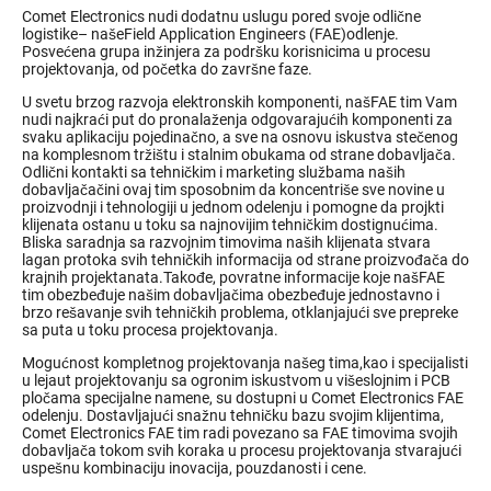
Comet Electronics nudi dodatnu uslugu pored svoje odlične
logistike– našeField Application Engineers (FAE)odlenje.
Posvećena grupa inžinjera za podršku korisnicima u procesu
projektovanja, od početka do završne faze.
U svetu brzog razvoja elektronskih komponenti, našFAE tim Vam
nudi najkraći put do pronalaženja odgovarajućih komponenti za
svaku aplikaciju pojedinačno, a sve na osnovu iskustva stečenog
na komplesnom tržištu i stalnim obukama od strane dobavljača.
Odlični kontakti sa tehničkim i marketing službama naših
dobavljačačini ovaj tim sposobnim da koncentriše sve novine u
proizvodnji i tehnologiji u jednom odelenju i pomogne da projkti
klijenata ostanu u toku sa najnovijim tehničkim dostignućima.
Bliska saradnja sa razvojnim timovima naših klijenata stvara
lagan protoka svih tehničkih informacija od strane proizvođača do
krajnih projektanata.Takođe, povratne informacije koje našFAE
tim obezbeđuje našim dobavljačima obezbeđuje jednostavno i
brzo rešavanje svih tehničkih problema, otklanjajući sve prepreke
sa puta u toku procesa projektovanja.
Mogućnost kompletnog projektovanja našeg tima,kao i specijalisti
u lejaut projektovanju sa ogronim iskustvom u višeslojnim i PCB
pločama specijalne namene, su dostupni u Comet Electronics FAE
odelenju. Dostavljajući snažnu tehničku bazu svojim klijentima,
Comet Electronics FAE tim radi povezano sa FAE timovima svojih
dobavljača tokom svih koraka u procesu projektovanja stvarajući
uspešnu kombinaciju inovacija, pouzdanosti i cene.