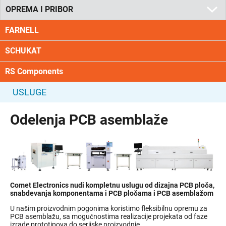
OPREMA I PRIBOR
FARNELL
SCHUKAT
RS Components
USLUGE
Odelenja PCB asemblaže
Comet Electronics nudi kompletnu uslugu od dizajna PCB ploča,
snabdevanja komponentama i PCB pločama i PCB asemblažom
U našim proizvodnim pogonima koristimo fleksibilnu opremu za
PCB asemblažu, sa mogućnostima realizacije projekata od faze
izrade prototipova do serijske proizvodnje.