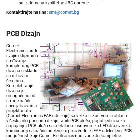
su iz domena kvalitetne JBC opreme.
Kontaktirajte nas na
:
smt@comet.bg
PCB Dizajn
Comet
Electronics nudi
svojim klijentima
sređivanje
kompletnog PCB
dizajna u skladu
sa njihovim
šemama.
Kompletiranje
dizajna je
omogućeno od
strane naših
specijalizovanih
projektanata
(Comet Electronics FAE odelenje) sa velikm iskustvom u oblasti
višeslojnih i posebno dizajniranih PCB ploča, poput jedinica za
napajanje i PCB ploča sa metalnom osnovom za LED drajevere. U
kombinaciji sa našim odelenjem proizvodnje i FAE odelenjem, PCB
mogućnosti koje Comet Electronics nudi vode do kompletne