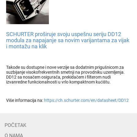
SCHURTER proširuje svoju uspešnu seriju DD12
modula za napajanje sa novim varijantama za vijak
i montažu na klik
Takođe su dostupne i nove verzije sa dodatnim prigušnicom za
suzbijanje visokofrekventnih smetnji na provodniku uzemljenja.
DD12 sa nosačem osigurača, prekidačem i filterom nudi
izvanredne funkcionalnosti u vrlo kompaktnom kućištu.
Više informacija na:
https://ch.schurter.com/en/datasheet/DD12
POČETAK
O NAMA