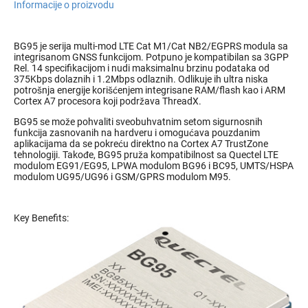
Informacije o proizvodu
BG95 je serija multi-mod LTE Cat M1/Cat NB2/EGPRS modula sa
integrisanom GNSS funkcijom. Potpuno je kompatibilan sa 3GPP
Rel. 14 specifikacijom i nudi maksimalnu brzinu podataka od
375Kbps dolaznih i 1.2Mbps odlaznih. Odlikuje ih ultra niska
potrošnja energije korišćenjem integrisane RAM/flash kao i ARM
Cortex A7 procesora koji podržava ThreadX.
BG95 se može pohvaliti sveobuhvatnim setom sigurnosnih
funkcija zasnovanih na hardveru i omogućava pouzdanim
aplikacijama da se pokreću direktno na Cortex A7 TrustZone
tehnologiji. Takođe, BG95 pruža kompatibilnost sa Quectel LTE
modulom EG91/EG95, LPWA modulom BG96 i BC95, UMTS/HSPA
modulom UG95/UG96 i GSM/GPRS modulom M95.
Key Benefits: