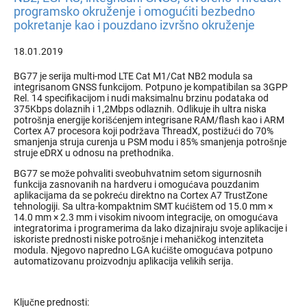
programsko okruženje i omogućiti bezbedno
pokretanje kao i pouzdano izvršno okruženje
18.01.2019
BG77 je serija multi-mod LTE Cat M1/Cat NB2 modula sa
integrisanom GNSS funkcijom. Potpuno je kompatibilan sa 3GPP
Rel. 14 specifikacijom i nudi maksimalnu brzinu podataka od
375Kbps dolaznih i 1,2Mbps odlaznih. Odlikuje ih ultra niska
potrošnja energije korišćenjem integrisane RAM/flash kao i ARM
Cortex A7 procesora koji podržava ThreadX, postižući do 70%
smanjenja struja curenja u PSM modu i 85% smanjenja potrošnje
struje eDRX u odnosu na prethodnika.
BG77 se može pohvaliti sveobuhvatnim setom sigurnosnih
funkcija zasnovanih na hardveru i omogućava pouzdanim
aplikacijama da se pokreću direktno na Cortex A7 TrustZone
tehnologiji. Sa ultra-kompaktnim SMT kućištem od 15.0 mm ×
14.0 mm × 2.3 mm i visokim nivoom integracije, on omogućava
integratorima i programerima da lako dizajniraju svoje aplikacije i
iskoriste prednosti niske potrošnje i mehaničkog intenziteta
modula. Njegovo napredno LGA kućište omogućava potpuno
automatizovanu proizvodnju aplikacija velikih serija.
Ključne prednosti: