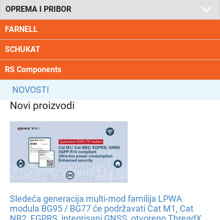
OPREMA I PRIBOR
FARNELL
SCHUKAT
RS Components
NOVOSTI
Novi proizvodi
Sledeća generacija multi-mod familija LPWA
modula BG95 / BG77 će podržavati Cat M1, Cat
NB2, EGPRS, integrisani GNSS, otvoreno ThreadX