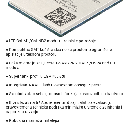
● LTE Cat M1/Cat NB2 modul ultra niske potrošnje
● Kompaktno SMT kućište idealno za prostorno ograničene
aplikacije u tesnom prostoru
● Laka migracija sa Quectel GSM/GPRS, UMTS/HSPA and LTE
modula
● Super tanki profil u LGA kućištu
● Integrisani RAM i Flash u osnovnom opsegu čipseta
● Sveobuhvatan set sigurnosnih funkcija zasnovanih na hardveru
● Brzi izlazak na tržište: referentni dizajn, alati za evaluaciju i
pravovremena tehnička podrška minimiziraju vreme dizajniranja i
napore na razvoju
● Robusna montaža i intefejsi