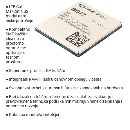
● LTE Cat
M1/Cat NB2
modul ultra
niske potrošnje
● Kompaktno
SMT kućište
idealno za
prostorno
ograničene
aplikacije u
tesnom
prostoru
● Super tanki profil u LGA kućištu
● Integrisani RAM i Flash u osnovnom opsegu čipseta
● Sveobuhvatan set sigurnosnih funkcija zasnovanih na hardveru
● Brzi izlazak na tržište: referentni dizajn, alati za evaluaciju i
pravovremena tehnička podrška minimiziraju vreme dizajniranja i
napore na razvoju
● Robusna montaža i intefejsi