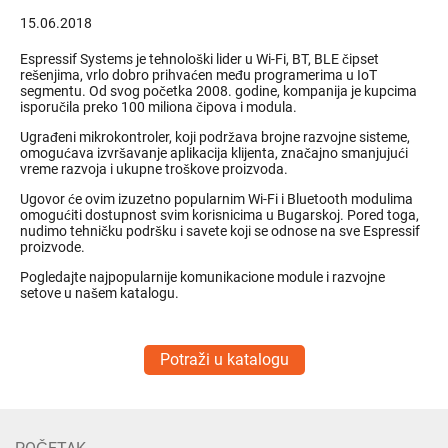
15.06.2018
Espressif Systems je tehnološki lider u Wi-Fi, BT, BLE čipset
rešenjima, vrlo dobro prihvaćen među programerima u IoT
segmentu. Od svog početka 2008. godine, kompanija je kupcima
isporučila preko 100 miliona čipova i modula.
Ugrađeni mikrokontroler, koji podržava brojne razvojne sisteme,
omogućava izvršavanje aplikacija klijenta, značajno smanjujući
vreme razvoja i ukupne troškove proizvoda.
Ugovor će ovim izuzetno popularnim Wi-Fi i Bluetooth modulima
omogućiti dostupnost svim korisnicima u Bugarskoj. Pored toga,
nudimo tehničku podršku i savete koji se odnose na sve Espressif
proizvode.
Pogledajte najpopularnije komunikacione module i razvojne
setove u našem katalogu.
Potraži u katalogu