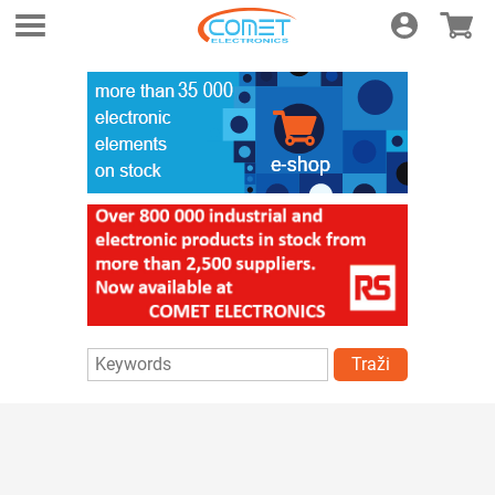
Login
E-shop
Traži