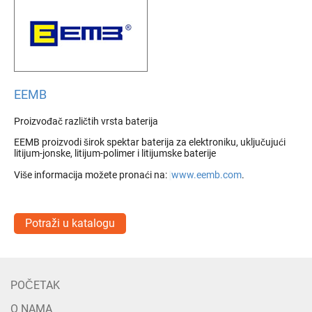
EEMB
Proizvođač različtih vrsta baterija
EEMB proizvodi širok spektar baterija za elektroniku, uključujući
litijum-jonske, litijum-polimer i litijumske baterije
Više informacija možete pronaći na:
www.eemb.com
.
Potraži u katalogu
POČETAK
O NAMA